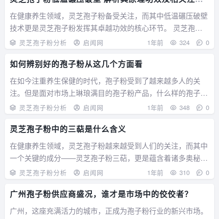
事项
在健康养生领域，灵芝孢子粉备受关注，而其中低温碾压破壁
技术更是灵芝孢子粉发挥其卓越功效的核心环节。 灵芝孢子
粉是灵芝的精华所在，蕴含着丰富的营养成分，如多糖、三萜
灵芝孢子粉分析
启闻网
1年前
324
0
类化合物等。灵芝孢子有着一层极为坚硬的外壁，这层外壁就
如何辨别好的孢子粉从这几个方面看
像一个坚固的堡垒，在未破壁之前，人体很...
在如今注重养生保健的时代，孢子粉受到了越来越多人的关
注。但是面对市场上琳琅满目的孢子粉产品，什么样的孢子粉
才是好的呢？这是许多消费者都关心的问题。 从原料来源
灵芝孢子粉分析
启闻网
1年前
348
0
看，好的孢子粉来源于优质的灵芝。灵芝的生长环境至关重
灵芝孢子粉中的三萜是什么含义
要，野生灵芝如果生长在无污染、生态环境良好的...
在健康养生领域，灵芝孢子粉越来越受到人们的关注，而其中
一个关键的成分——灵芝孢子粉三萜，更是蕴含着诸多奥秘。
灵芝孢子粉三萜是灵芝孢子粉中的一类重要化合物。从化学结
灵芝孢子粉分析
启闻网
1年前
310
0
构上来说，它具有独特的分子构成，这些分子结构赋予了它多
广州孢子粉供应商盛况，谁才是市场中的佼佼者？
种特殊的生理活性。灵芝孢子粉三萜在增...
广州，这座充满活力的城市，正成为孢子粉行业的新兴市场。