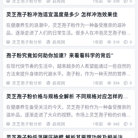
灵芝孢子粉分析
启闻网
1年前
338
0
用。 四川省农科院，作为农业科研的重要力量，在灵芝孢子
灵芝孢子粉冲泡适宜温度是多少 怎样冲泡效果佳
粉的探索上投入了大量的精力。这里的科研人...
在健康养生的浪潮中，灵芝孢子粉作为一种备受推崇的滋补
品，逐渐走进了人们的日常生活。很多人在冲泡灵芝孢子粉
时，往往忽略了一个重要的细节——适宜的冲泡温度。这一小
灵芝孢子粉分析
启闻网
1年前
316
0
小的因素，却对灵芝孢子粉功效的发挥有着不可忽视的影响。
孢子粉究竟如何助你加速？来看看科学的背后”
灵芝孢子粉含有丰富的营养成分，如灵芝三萜...
在现代快节奏的生活中，越来越多的人希望能通过一些自然的
方法来提升身体的代谢水平。孢子粉，作为一种天然的营养补
品，近年来受到了广泛关注。那么，孢子粉究竟如何助你加
灵芝孢子粉分析
启闻网
1年前
334
0
速？下面我们将深入探讨这一话题，揭示科学的背后。 什么
灵芝孢子粉价格与规格全解析 不同规格对应怎样的价
是孢子粉？ 孢子粉是某些植物（如灵芝、...
格
在健康养生备受关注的今天，灵芝孢子粉作为一种备受推崇的
滋补品，逐渐走进了大众的视野。市场上灵芝孢子粉的价格和
规格种类繁多，让人眼花缭乱。今天，我们就来深入探讨一下
灵芝孢子粉分析
启闻网
1年前
342
0
灵芝孢子粉的价格和规格，帮助您在选购时做出明智的决策。
灵芝孢子粉低温碾压破壁 解析其原理功效及相关注意
一、灵芝孢子粉的规格 灵芝孢子粉的...