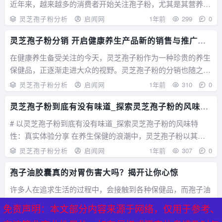
近年来，越来越多的消费者开始关注孢子粉，尤其是其营养价
值和功效。那么，在这片新蓝海中，谁能在众多供应商中脱颖
灵芝孢子粉分析
启闻网
1年前
299
0
而出，成为市场的佼佼者呢？ 孢子粉是一种由植物或真菌的
灵芝孢子粉分销 开启健康养生产品新的销售与推广模
孢子制成的粉末，因其丰富的营养成分和多...
式
在健康养生备受关注的今天，灵芝孢子粉作为一种珍贵的养生
保健品，正逐渐走进大众的视野。灵芝孢子粉的分销也随之成
为一个充满潜力的商业领域。 灵芝孢子粉富含多种营养成
灵芝孢子粉分析
启闻网
1年前
310
0
分，如多糖、三萜类化合物等。这些成分赋予了它众多健康功
灵芝孢子粉到底有没有味道_探索灵芝孢子粉的风味特
效，例如增强、调节、等。对于现代社会中面...
性：真实体验分享)
# 以灵芝孢子粉到底有没有味道_探索灵芝孢子粉的风味特
性：真实体验分享 在养生保健的浪潮中，灵芝孢子粉以其独
特的营养价值和药用功效，成为了众多健康爱好者的新宠。@
灵芝孢子粉分析
启闻网
1年前
307
0
对于灵芝孢子粉的味道，许多人却有着不同的见解。今天，我
孢子油胶囊真的对胃伤害大吗？揭开让你心惊
们就来深入探讨一下灵芝孢子粉的风味特性...
许多人在追求生活的过程中，会接触到各种保健品，而孢子油
胶囊作为一种比较受欢迎的补充剂，近几年也备受关注。社交
免责声明：本文部分内容来源于网络，仅用于参考、
媒体和论坛中，不乏关于孢子油胶囊对胃部可能带来的影响的
灵芝孢子粉分析
启闻网
1年前
178
0