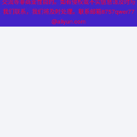
交流等非商业性目的。如有侵权或不实信息请及时与
讨论。那么，这种补充剂到底对我们的胃有没有伤害呢？本篇
孢子粉外包装设计大：你想不到的那些细节
我们联系，我们将及时处理。联系邮箱8757qwer77
文章将深入分析，帮助大家揭开，避免盲目跟...
@aliyun.com
在如今竞争激烈的市场环境中，产品包装已经不再是一个简单
的外壳，它不仅仅是保护产品的工具，更是传达品牌价值和吸
引消费者眼球的重要媒介。特别是在孢子粉这一产品领域，外
灵芝孢子粉分析
启闻网
1年前
158
0
包装的设计更是充满了科学、艺术与营销的结合。那么，在孢
灵芝孢子粉冬天吃好还是夏天吃好各有说法你知道吗
子粉的外包装设计中，究竟隐藏着哪些你想不...
灵芝孢子粉作为一种备受推崇的养生保健品，很多人在考虑服
用时会纠结于冬天吃还是夏天吃更好。其实，灵芝孢子粉在不
同季节都有其独特的益处。 一、灵芝孢子粉的营养价值与功
灵芝孢子粉分析
启闻网
1年前
157
0
效 灵芝孢子粉富含多种营养成分，包括灵芝多糖、三萜类化
灵芝孢子粉冲水有危害吗 解析灵芝孢子粉冲水潜在
合物、蛋白质、氨基酸、维生素和矿物质...
在健康养生的浪潮下，灵芝孢子粉受到了许多人的追捧，很多
人习惯将灵芝孢子粉冲水饮用，认为这是一种便捷的养生方
式。灵芝孢子粉冲水并非完全没有危害，我们需要全面地认识
灵芝孢子粉分析
启闻网
1年前
139
0
它。 灵芝孢子粉冲水可能存在。灵芝孢子粉虽然是一种天然
灵芝孢子粉作用大吗 探究灵芝孢子粉对健康的多方面
的保健品，但其中含有的成分可能会引发反应...