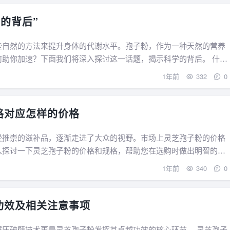
的背后”
些自然的方法来提升身体的代谢水平。孢子粉，作为一种天然的营养
助你加速？下面我们将深入探讨这一话题，揭示科学的背后。 什么
1年前
332
0
格对应怎样的价格
受推崇的滋补品，逐渐走进了大众的视野。市场上灵芝孢子粉的价格
入探讨一下灵芝孢子粉的价格和规格，帮助您在选购时做出明智的决
1年前
340
0
功效及相关注意事项
壁技术更是灵芝孢子粉发挥其卓越功效的核心环节。 灵芝孢子