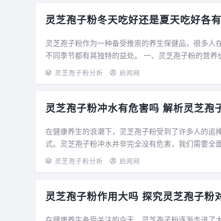
灵芝孢子粉冬天吃好还是夏天吃好各
灵芝孢子粉作为一种备受推崇的养生保健品，很多人
不同季节都有其独特的益处。 一、灵芝孢子粉的营养价值与功效 灵芝孢子粉富含多种营养成分，包括灵芝多糖、三萜类
化合物、蛋白质、氨基酸、维生素和矿物质...
灵芝孢子粉分析
启闻网
灵芝孢子粉冲水有危害吗 解析灵芝孢
在健康养生的浪潮下，灵芝孢子粉受到了许多人的追
式。灵芝孢子粉冲水并非完全没有危害，我们需要全面地认识它。 灵芝孢子粉冲水可能存在。灵
的保健品，但其中含有的成分可能会引发反应...
灵芝孢子粉分析
启闻网
灵芝孢子粉作用大吗 探究灵芝孢子粉
在健康养生备受关注的今天，灵芝孢子粉逐渐走进了