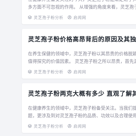
多方面不可忽视的作用。 从增强的角度来看，灵芝孢子粉有着卓越的表现。人体的系统如同一个防御堡垒，抵御着外界菌
等有害物质的入侵。灵芝孢子粉中富含多种生...
灵芝孢子粉分析
启闻网
灵芝孢子粉价格高昂背后的原因及其
在养生保健的领域中，灵芝孢子粉以其昂贵的价格脱
值得探究的价值因素。 灵芝孢子粉之所以昂贵，首先源于其珍稀的原料来源。灵芝，这种在传统中医药文化中被奉为仙草
的菌类，本身生长条件极为苛刻。它多生长于...
灵芝孢子粉分析
启闻网
灵芝孢子粉两克大概有多少 直观了解
在健康养生的领域中，灵芝孢子粉备受关注。当我们
题，更涉及到对灵芝孢子粉的品质、功效以及合理使用的深入探讨。 从直观的角度来看，两
的。如果用普通的小勺子来衡量，大约也就是半...
灵芝孢子粉分析
启闻网