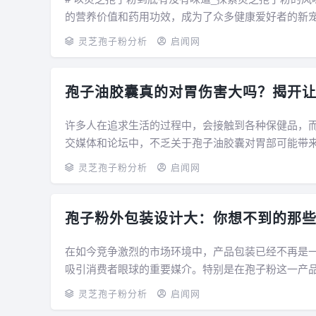
的营养价值和药用功效，成为了众多健康爱好者的新
们就来深入探讨一下灵芝孢子粉的风味特性...
灵芝孢子粉分析
启闻网
孢子油胶囊真的对胃伤害大吗？揭开
许多人在追求生活的过程中，会接触到各种保健品，
交媒体和论坛中，不乏关于孢子油胶囊对胃部可能带
本篇文章将深入分析，帮助大家揭开，避免盲目跟...
灵芝孢子粉分析
启闻网
孢子粉外包装设计大：你想不到的那
在如今竞争激烈的市场环境中，产品包装已经不再是
吸引消费者眼球的重要媒介。特别是在孢子粉这一产
在孢子粉的外包装设计中，究竟隐藏着哪些你想不...
灵芝孢子粉分析
启闻网