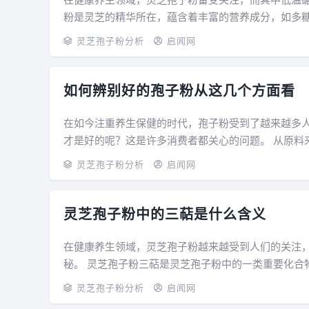
粉是灵芝的精华所在，蕴含着丰富的营养成分，如多
就像一个坚固的堡垒，在未破壁之前，人体很...
灵芝孢子粉分析
启闻网
如何辨别好的孢子粉从这几个方面看
在如今注重养生保健的时代，孢子粉受到了越来越多
才是好的呢？这是许多消费者都关心的问题。 从原料来源看，好的孢子粉来源于优质的灵芝。灵芝的生长环境至关重要，
野生灵芝如果生长在无污染、生态环境良好的...
灵芝孢子粉分析
启闻网
灵芝孢子粉中的三萜是什么含义
在健康养生领域，灵芝孢子粉越来越受到人们的关注
秘。 灵芝孢子粉三萜是灵芝孢子粉中的一类重要化合物。从化学结构上来说，它具有独特的分子构成，这些分子结构赋予
了它多种特殊的生理活性。灵芝孢子粉三萜在增...
灵芝孢子粉分析
启闻网