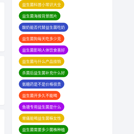
益生菌科普小常识大全
益生菌海报背景图片
酸奶能否代替益生菌吃奶
益生菌狗每天吃多少克
益生菌影响人体饮食喜好
益生菌与什么产品挂钩
杀菌后益生菌补充什么好
氨糖药是不是价格很贵
益生菌开多久不能喝
鱼塘专用益生菌是什么
胃痛能喝益生菌嘛女性
益生菌需要多少菌株种植