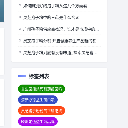
如何辨别好的孢子粉从这几个方面看
灵芝孢子粉中的三萜是什么含义
广州孢子粉供应商盛况，谁才是市场中的佼佼者？
灵芝孢子粉分销 开启健康养生产品新的销售与推广模式
灵芝孢子粉到底有没有味道_探索灵芝孢子粉的风味特性：真实体验分享)
标签列表
益生菌能杀死耐药细菌吗
清新凉凉益生菌口喷
灵芝孢子粉粉的正确吃法
欧洲定值益生菌品牌