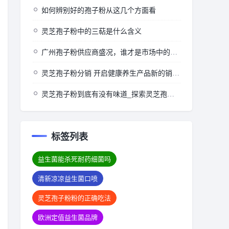
如何辨别好的孢子粉从这几个方面看
灵芝孢子粉中的三萜是什么含义
广州孢子粉供应商盛况，谁才是市场中的佼佼者？
灵芝孢子粉分销 开启健康养生产品新的销售与推广模式
灵芝孢子粉到底有没有味道_探索灵芝孢子粉的风味特性：真实体验分享)
标签列表
益生菌能杀死耐药细菌吗
清新凉凉益生菌口喷
灵芝孢子粉粉的正确吃法
欧洲定值益生菌品牌