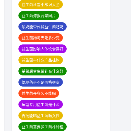
益生菌科普小常识大全
益生菌海报背景图片
酸奶能否代替益生菌吃奶
益生菌狗每天吃多少克
益生菌影响人体饮食喜好
益生菌与什么产品挂钩
杀菌后益生菌补充什么好
氨糖药是不是价格很贵
益生菌开多久不能喝
鱼塘专用益生菌是什么
胃痛能喝益生菌嘛女性
益生菌需要多少菌株种植