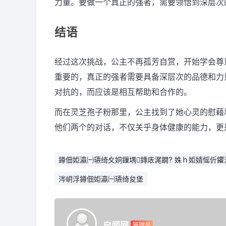
力量。要做一个真正的强者，需要领悟到深层次
结语
经过这次挑战，公主不再孤芳自赏，开始学会尊
重要的，真正的强者需要具备深层次的品德和力
对抗的，而应该是相互帮助和合作的。
而在灵芝孢子粉那里，公主找到了她心灵的慰藉
他们两个的对话，不仅关乎身体健康的能力，更
鐏佃姖瀛㈠瓙绮夊姛鏁堣鏄庡浘鐗? 姝ｈ姖婧愮伒鑺
涔岄浮鐏佃姖瀛㈠瓙绮夋堡
启闻网
管理员