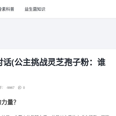
骨素科普
益生菌知识
对话(公主挑战灵芝孢子粉：谁
号：
-9967
0
的力量？