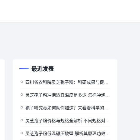
最近发表
四川省农科院灵芝孢子粉：科研成果与健康价值的深度探索
灵芝孢子粉冲泡适宜温度是多少 怎样冲泡效果佳
孢子粉究竟如何助你加速？来看看科学的背后”
灵芝孢子粉价格与规格全解析 不同规格对应怎样的价格
灵芝孢子粉低温碾压破壁 解析其原理功效及相关注意事项