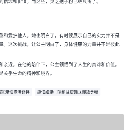
的信念和价值。而这些，灵芝孢子粉已经具备了。
重和爱护他人。她也明白了，有时候展示自己的实力并不是
量。这次挑战，让公主明白了，身体健康的力量并不是彼此
和亲近。在他的陪伴下，公主领悟到了人生的真谛和价值。
是关乎生命的精神和境界。
濆瀛愮矇浠锋牸
鐏佃姖瀛㈠瓙绮夋瘡鏃ユ憚鍏ラ噺